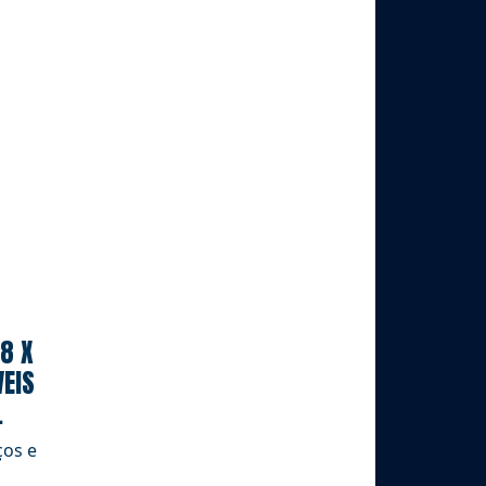
88 X
VEIS
.
ços e