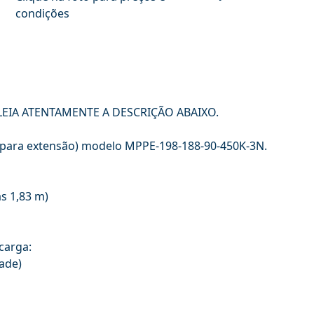
condições
LEIA ATENTAMENTE A DESCRIÇÃO ABAIXO.
o para extensão) modelo MPPE-198-188-90-450K-3N.
as 1,83 m)
carga:
dade)