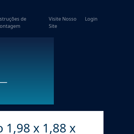
nstruções de
Visite Nosso
Login
ontagem
Site
 1,98 x 1,88 x