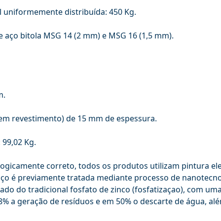
l uniformemente distribuída: 450 Kg.
 aço bitola MSG 14 (2 mm) e MSG 16 (1,5 mm).
m.
em revestimento) de 15 mm de espessura.
 99,02 Kg.
gicamente correto, todos os produtos utilizam pintura eletr
aço é previamente tratada mediante processo de nanotecnol
do do tradicional fosfato de zinco (fosfatizaçao), com um
% a geração de resíduos e em 50% o descarte de água, além