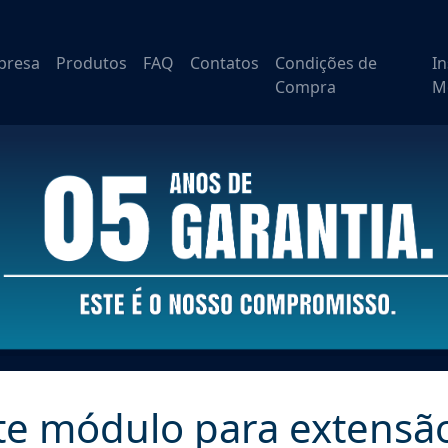
presa
Produtos
FAQ
Contatos
Condições de
I
Compra
M
te módulo para extensão