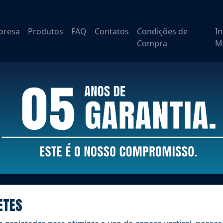
presa
Produtos
FAQ
Contatos
Condições de
I
Compra
M
ETES