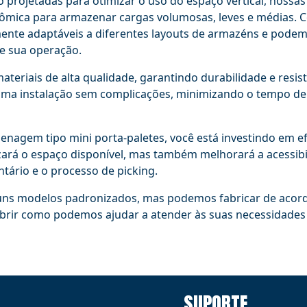
o projetadas para otimizar o uso do espaço vertical, nossas
ômica para armazenar cargas volumosas, leves e médias. C
mente adaptáveis a diferentes layouts de armazéns e podem
de sua operação.
teriais de alta qualidade, garantindo durabilidade e resist
ma instalação sem complicações, minimizando o tempo de 
enagem tipo mini porta-paletes, você está investindo em e
rá o espaço disponível, mas também melhorará a acessibili
ntário e o processo de picking.
alguns modelos padronizados, mas podemos fabricar de aco
obrir como podemos ajudar a atender às suas necessidade
SUPORTE