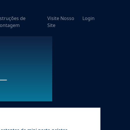
nstruções de
Visite Nosso
Login
ontagem
Site